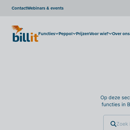
Contact
Webinars & events
Functies
Peppol
Prijzen
Voor wie?
Over ons
Op deze sect
functies in 