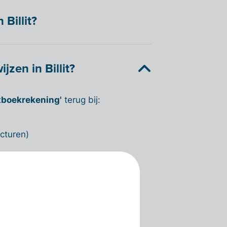
Billit?
zen in Billit?
tboekrekening'
terug bij:
acturen)
acturen)
den door middel van:
en)