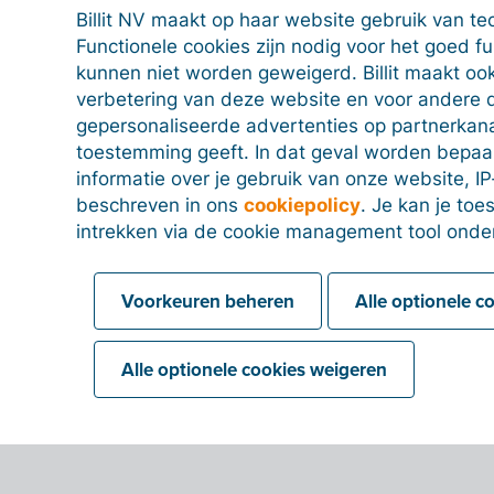
Klantgegevens
Billit NV maakt op haar website gebruik van te
(standaardrekening voor bovenaan factuur bij ve
Functionele cookies zijn nodig voor het goed f
kunnen niet worden geweigerd. Billit maakt ook
Leveranciersgegevens
verbetering van deze website en voor andere 
(standaardrekening voor bovenaan factuur bij aa
gepersonaliseerde advertenties op partnerkanal
toestemming geeft. In dat geval worden bepa
informatie over je gebruik van onze website, IP
beschreven in ons
cookiepolicy
. Je kan je to
Welke grootboekrekeningen stuurt Billi
intrekken via de cookie management tool onde
accountancy software?
Voorkeuren beheren
Alle optionele c
Hoe wijs ik toe aan een grootboekreke
Alle optionele cookies weigeren