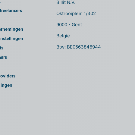
e
Billit N.V.
freelancers
Oktrooiplein 1/302
9000 - Gent
ernemingen
België
nstellingen
Btw: BE0563846944
ts
aars
oviders
lingen