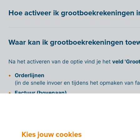
Hoe activeer ik grootboekrekeningen in 
Waar kan ik grootboekrekeningen toewij
Na het activeren van de optie vind je het
veld 'Groo
Orderlijnen
(in de snelle invoer en tijdens het opmaken van f
Factuur (bovenaan)
(in de snelle invoer en tijdens het opmaken van f
Er kunnen ook
standaardrekeningen
ingesteld wor
Productgegevens
Kies jouw cookies
(standaardrekening op orderlijn bij verkoopfactur