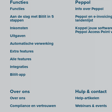
Functies
Peppol
CEBEO
Rapporten
Functies
Info over Peppol
Clockify
Aan de slag met Billit in 5
Peppol en e-invoicin
Creative Shelter
stappen
landenlijst
Doccle
Inkomsten
Koppel jouw software
Peppol Access Point v
GetMyInvoices
Uitgaven
Impressto
Automatische verwerking
KBC Mobile
Extra features
KBC Touch
Alle features
KSeF
Integraties
Lightspeed POS Retail & Restaurant
Billit-app
Mini Hotel
Mollie
Over ons
Hulp & contact
OutSmart
Over ons
Help-artikelen
QR-codes
Compliance en vertrouwen
Webinars & events