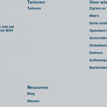
Tarieven
Voor wi
Tarieven
Zzp'ers en 
g
Mkb's
Grote ond
 met het
an Billit
Openbare i
Accountan
Ontwikkel
Partners
Softwarepr
Bankinstel
Resources
Blog
Nieuws