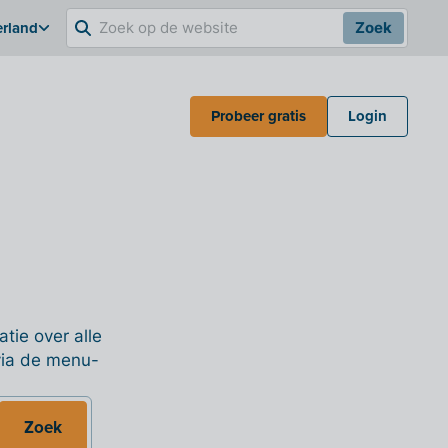
erland
Zoek
Probeer gratis
Login
tie over alle
 via de menu-
Zoek