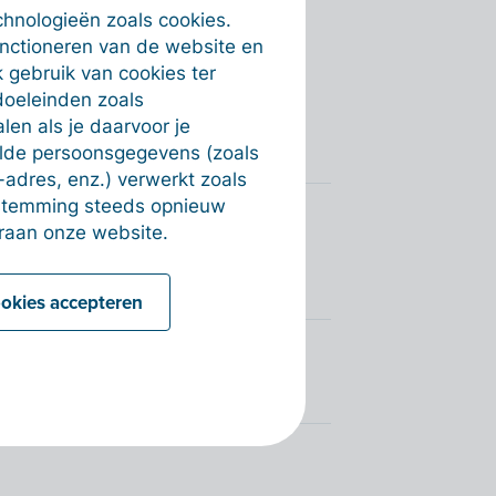
chnologieën zoals cookies.
rkopen)
unctioneren van de website en
 gebruik van cookies ter
doeleinden zoals
nkopen)
en als je daarvoor je
alde persoonsgegevens (zoals
-adres, enz.) verwerkt zoals
estemming steeds opnieuw
t door naar de
raan onze website.
ookies accepteren
ning in Teamleader?