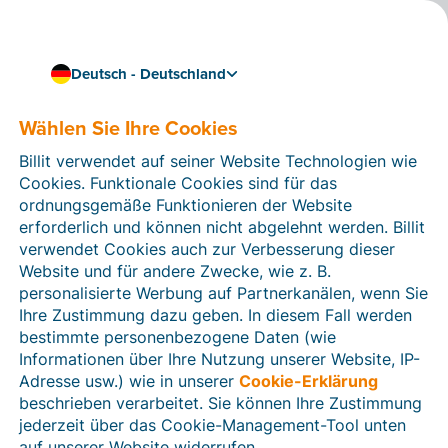
Deutsch - Deutschland
Wählen Sie Ihre Cookies
Wie können wir Ihnen helfen?
Hilfeartikel
Billit verwendet auf seiner Website Technologien wie
Cookies. Funktionale Cookies sind für das
In diesem Bereich der Billit-Website finden Sie
ordnungsgemäße Funktionieren der Website
Anleitungen und Informationen zu allen Funktionen von
erforderlich und können nicht abgelehnt werden. Billit
Billit. Sie können Hilfeartikel über die Suchfunktion
verwendet Cookies auch zur Verbesserung dieser
oder über die Menüstruktur auf der linken Seite finden.
Website und für andere Zwecke, wie z. B.
personalisierte Werbung auf Partnerkanälen, wenn Sie
Suchen
Ihre Zustimmung dazu geben. In diesem Fall werden
bestimmte personenbezogene Daten (wie
Informationen über Ihre Nutzung unserer Website, IP-
Adresse usw.) wie in unserer
Cookie-Erklärung
Verifizierung der Identität
beschrieben verarbeitet. Sie können Ihre Zustimmung
jederzeit über das Cookie-Management-Tool unten
Für Unternehmen aus Deutschland / Österreich /
Schweiz
auf unserer Website widerrufen.