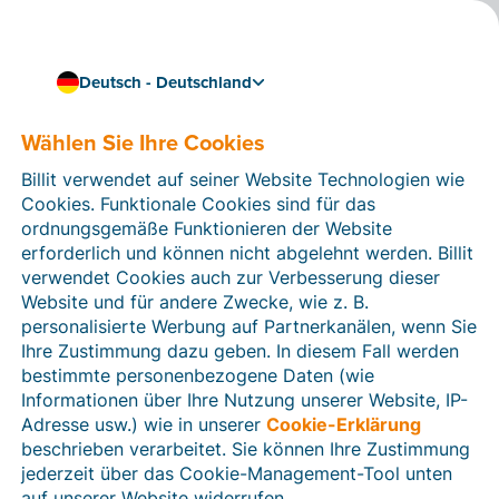
Deutsch - Deutschland
Wählen Sie Ihre Cookies
Wie können wir Ihnen helfen?
Hilfeartikel
Billit verwendet auf seiner Website Technologien wie
Cookies. Funktionale Cookies sind für das
In diesem Bereich der Billit-Website finden Sie
ordnungsgemäße Funktionieren der Website
Anleitungen und Informationen zu allen Funktionen von
erforderlich und können nicht abgelehnt werden. Billit
Billit. Sie können Hilfeartikel über die Suchfunktion
verwendet Cookies auch zur Verbesserung dieser
oder über die Menüstruktur auf der linken Seite finden.
Website und für andere Zwecke, wie z. B.
personalisierte Werbung auf Partnerkanälen, wenn Sie
Suchen
Ihre Zustimmung dazu geben. In diesem Fall werden
bestimmte personenbezogene Daten (wie
Informationen über Ihre Nutzung unserer Website, IP-
Adresse usw.) wie in unserer
Cookie-Erklärung
Verifizierung der Identität
beschrieben verarbeitet. Sie können Ihre Zustimmung
jederzeit über das Cookie-Management-Tool unten
Für Unternehmen aus Deutschland / Österreich /
Schweiz
auf unserer Website widerrufen.