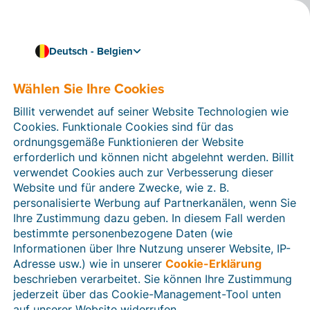
Deutsch - Belgien
Wählen Sie Ihre Cookies
Wie können wir Ihnen helfen?
Hilfeartikel
Billit verwendet auf seiner Website Technologien wie
Cookies. Funktionale Cookies sind für das
In diesem Bereich der Billit-Website finden Sie
ordnungsgemäße Funktionieren der Website
Anleitungen und Informationen zu allen Funktionen von
erforderlich und können nicht abgelehnt werden. Billit
Billit. Sie können Hilfeartikel über die Suchfunktion
verwendet Cookies auch zur Verbesserung dieser
oder über die Menüstruktur auf der linken Seite finden.
Website und für andere Zwecke, wie z. B.
personalisierte Werbung auf Partnerkanälen, wenn Sie
Suchen
Ihre Zustimmung dazu geben. In diesem Fall werden
bestimmte personenbezogene Daten (wie
Informationen über Ihre Nutzung unserer Website, IP-
Adresse usw.) wie in unserer
Cookie-Erklärung
Verifizierung der Identität
beschrieben verarbeitet. Sie können Ihre Zustimmung
jederzeit über das Cookie-Management-Tool unten
Für belgische Unternehmen
auf unserer Website widerrufen.