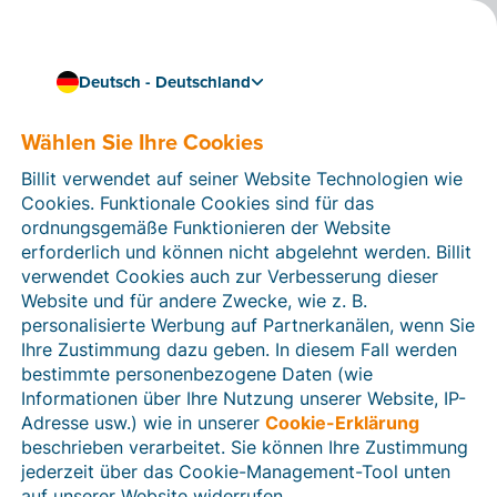
Deutsch - Deutschland
Wählen Sie Ihre Cookies
Wie können wir Ihnen helfen?
Hilfeartikel
Billit verwendet auf seiner Website Technologien wie
Cookies. Funktionale Cookies sind für das
In diesem Bereich der Billit-Website finden Sie
ordnungsgemäße Funktionieren der Website
Anleitungen und Informationen zu allen Funktionen von
erforderlich und können nicht abgelehnt werden. Billit
Billit. Sie können Hilfeartikel über die Suchfunktion
verwendet Cookies auch zur Verbesserung dieser
oder über die Menüstruktur auf der linken Seite finden.
Website und für andere Zwecke, wie z. B.
personalisierte Werbung auf Partnerkanälen, wenn Sie
Suchen
Ihre Zustimmung dazu geben. In diesem Fall werden
bestimmte personenbezogene Daten (wie
Informationen über Ihre Nutzung unserer Website, IP-
Adresse usw.) wie in unserer
Cookie-Erklärung
Verifizierung der Identität
beschrieben verarbeitet. Sie können Ihre Zustimmung
jederzeit über das Cookie-Management-Tool unten
Für Unternehmen aus Deutschland / Österreich /
Schweiz
auf unserer Website widerrufen.