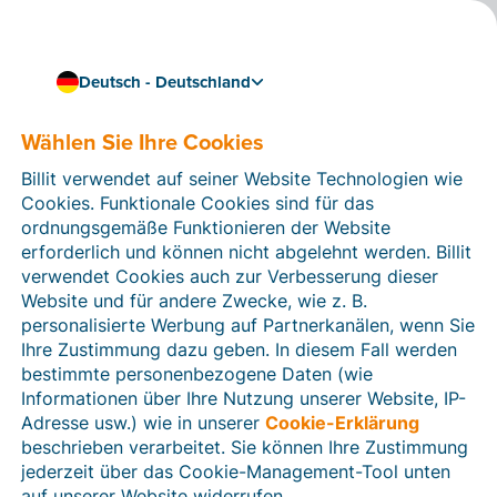
Deutsch - Deutschland
Wählen Sie Ihre Cookies
Wie können wir Ihnen helfen?
Hilfeartikel
Billit verwendet auf seiner Website Technologien wie
Cookies. Funktionale Cookies sind für das
In diesem Bereich der Billit-Website finden Sie
ordnungsgemäße Funktionieren der Website
Anleitungen und Informationen zu allen Funktionen von
erforderlich und können nicht abgelehnt werden. Billit
Billit. Sie können Hilfeartikel über die Suchfunktion
verwendet Cookies auch zur Verbesserung dieser
oder über die Menüstruktur auf der linken Seite finden.
Website und für andere Zwecke, wie z. B.
personalisierte Werbung auf Partnerkanälen, wenn Sie
Suchen
Ihre Zustimmung dazu geben. In diesem Fall werden
bestimmte personenbezogene Daten (wie
Informationen über Ihre Nutzung unserer Website, IP-
Adresse usw.) wie in unserer
Cookie-Erklärung
Verifizierung der Identität
beschrieben verarbeitet. Sie können Ihre Zustimmung
jederzeit über das Cookie-Management-Tool unten
Für Unternehmen aus Deutschland / Österreich /
Schweiz
auf unserer Website widerrufen.