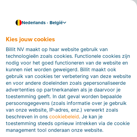
Nederlands - België
Kies jouw cookies
Hoe kunnen we je helpen?
Help-artikelen
Billit NV maakt op haar website gebruik van
technologieën zoals cookies. Functionele cookies zijn
Op deze sectie van de Billit-website vind je
nodig voor het goed functioneren van de website en
handleidingen en informatie over alle functies in Billit.
kunnen niet worden geweigerd. Billit maakt ook
Je kan help-artikelen vinden via de zoekfunctie of via
gebruik van cookies ter verbetering van deze website
de menu-structuur links.
en voor andere doeleinden zoals gepersonaliseerde
advertenties op partnerkanalen als je daarvoor je
Zoek
toestemming geeft. In dat geval worden bepaalde
persoonsgegevens (zoals informatie over je gebruik
van onze website, IP-adres, enz.) verwerkt zoals
beschreven in ons
cookiebeleid
. Je kan je
Peppol
toestemming steeds opnieuw intrekken via de cookie
management tool onderaan onze website.
Verplichte e-facturatie via Peppol januari 2026