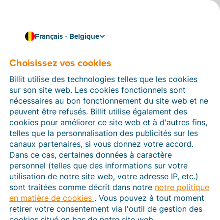
Français - Belgique
Choisissez vos cookies
Comment pouvons-nous vous aider ?
Articles d’aide
Billit utilise des technologies telles que les cookies
sur son site web. Les cookies fonctionnels sont
Dans cette section du site Web Billit, vous trouverez
nécessaires au bon fonctionnement du site web et ne
des manuels et des informations sur toutes les
peuvent être refusés. Billit utilise également des
fonctions de Billit. Vous pouvez trouver des articles
cookies pour améliorer ce site web et à d'autres fins,
d’aide via le moteur de recherche ou le menu structuré
telles que la personnalisation des publicités sur les
à gauche.
canaux partenaires, si vous donnez votre accord.
Dans ce cas, certaines données à caractère
Cherchez
personnel (telles que des informations sur votre
utilisation de notre site web, votre adresse IP, etc.)
sont traitées comme décrit dans notre
notre politique
en matière de cookies
. Vous pouvez à tout moment
Peppol
retirer votre consentement via l'outil de gestion des
cookies situé en bas de notre site web.