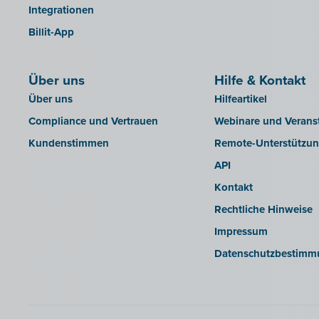
Integrationen
Sage BOB
Billit-App
sbb SLIM
Silvasoft
Über uns
Sobec
Hilfe & Kontakt
Über uns
Hilfeartikel
Top Account
Compliance und Vertrauen
Webinare und Verans
Twinfield
Kundenstimmen
Remote-Unterstützu
Venice (lokale Installation)
API
Venice Cloud
Kontakt
VERO Count
Rechtliche Hinweise
Visual Books
Impressum
WinAuditor
Datenschutzbestimm
Winbooks
Winbooks Connect - On Web
Wings (Cloud-Version oder
Webservice-Modul)