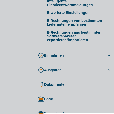
Intelligente
Einblicke/Warnmeldungen
Erweiterte Einstellungen
E-Rechnungen von bestimmten
Lieferanten empfangen
E-Rechnungen aus bestimmten
Softwarepaketen
exportieren/importieren
Einnahmen
Optionen und Möglichkeiten für
Rechnungen
Ausgaben
Eine Rechnung erstellen und
Rechnungen
versenden
Dokumente
Gutschriften
Mahnungen
Kosten genehmigen
Periodische Rechnung
Bank
Einkaufsnachweis
Gutschriften
Zahlungsmöglichkeiten in Billit
Angebote
Kassenbuch