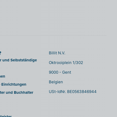
?
Billit N.V.
er und Selbstständige
Oktrooiplein 1/302
9000 - Gent
men
Belgien
e Einrichtungen
USt-IdNr. BE0563846944
ter und Buchhalter
leister