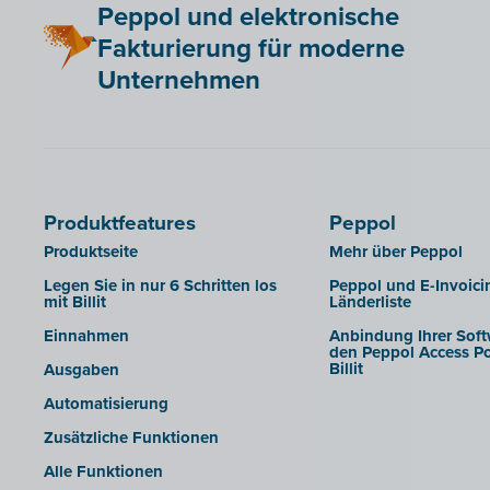
Peppol und elektronische
SFTP
BoCount Dynamics
Fakturierung für moderne
Berichte
Briljant
Unternehmen
B-Wise
Clearfacts
Exact ProAcc
Expert/M Plus
Produktfeatures
Peppol
Horus
Produktseite
Mehr über Peppol
Illicosoft (Attilisima)
Legen Sie in nur 6 Schritten los
Peppol und E-Invoici
mit Billit
Länderliste
INAC
Einnahmen
Anbindung Ihrer Soft
LEXAct (Acta-B)
den Peppol Access Po
Billit
Ausgaben
Octopus
Automatisierung
OfficeM (IntraDev)
Zusätzliche Funktionen
Popsy (Allegro)
Alle Funktionen
ROX-E.Net