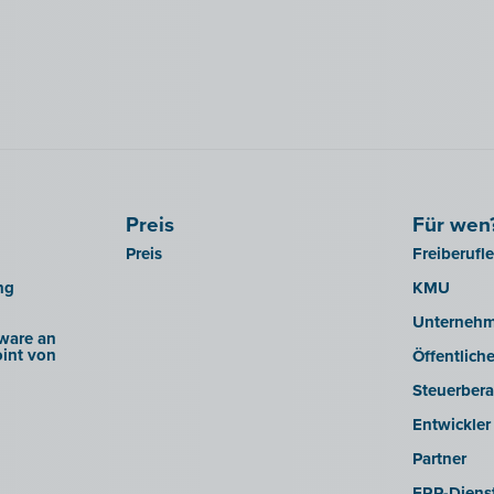
Preis
Für wen
Preis
Freiberufl
ng
KMU
Unterneh
ware an
int von
Öffentlich
Steuerbera
Entwickler
Partner
ERP-Dienst