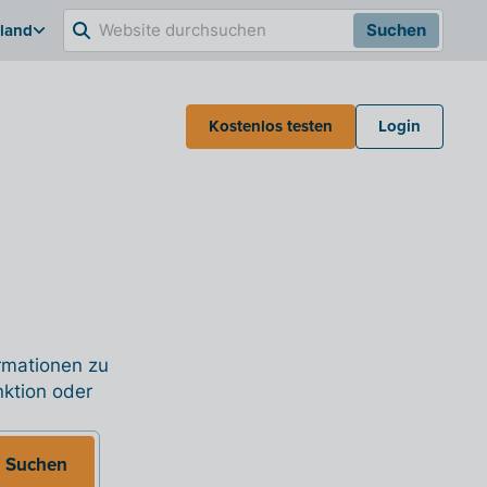
hland
Suchen
Kostenlos testen
Login
ormationen zu
nktion oder
Suchen