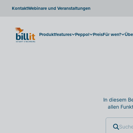
Kontakt
Webinare und Veranstaltungen
Produktfeatures
Peppol
Preis
Für wen?
Übe
In diesem Be
allen Funk