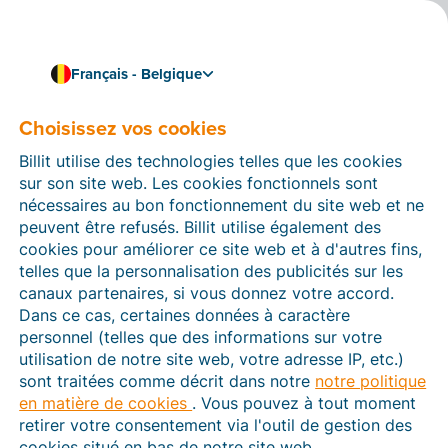
Français - Belgique
Choisissez vos cookies
Comment pouvons-nous vous aider ?
Articles d’aide
Billit utilise des technologies telles que les cookies
sur son site web. Les cookies fonctionnels sont
Dans cette section du site Web Billit, vous trouverez
nécessaires au bon fonctionnement du site web et ne
des manuels et des informations sur toutes les
peuvent être refusés. Billit utilise également des
fonctions de Billit. Vous pouvez trouver des articles
cookies pour améliorer ce site web et à d'autres fins,
d’aide via le moteur de recherche ou le menu structuré
telles que la personnalisation des publicités sur les
à gauche.
canaux partenaires, si vous donnez votre accord.
Dans ce cas, certaines données à caractère
Cherchez
personnel (telles que des informations sur votre
utilisation de notre site web, votre adresse IP, etc.)
sont traitées comme décrit dans notre
notre politique
en matière de cookies
. Vous pouvez à tout moment
Peppol
retirer votre consentement via l'outil de gestion des
cookies situé en bas de notre site web.