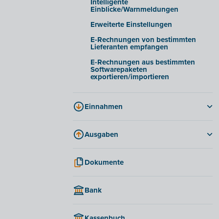
Intelligente
Einblicke/Warnmeldungen
Erweiterte Einstellungen
E-Rechnungen von bestimmten
Lieferanten empfangen
E-Rechnungen aus bestimmten
Softwarepaketen
exportieren/importieren
Einnahmen
Optionen und Möglichkeiten für
Rechnungen
Ausgaben
Eine Rechnung erstellen und
Rechnungen
versenden
Dokumente
Gutschriften
Mahnungen
Kosten genehmigen
Periodische Rechnung
Bank
Einkaufsnachweis
Gutschriften
Zahlungsmöglichkeiten in Billit
Angebote
Kassenbuch