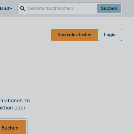
hland
Suchen
Kostenlos testen
Login
ormationen zu
nktion oder
Suchen