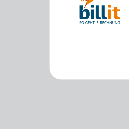
SFTP
BoCount Dynamics
Berichte
Briljant
B-Wise
Clearfacts
Exact ProAcc
Expert/M Plus
Horus
Illicosoft (Attilisima)
INAC
LEXAct (Acta-B)
Octopus
OfficeM (IntraDev)
Popsy (Allegro)
ROX-E.Net