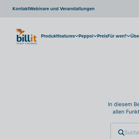
Kontakt
Webinare und Veranstaltungen
Produktfeatures
Peppol
Preis
Für wen?
Übe
In diesem Be
allen Funk