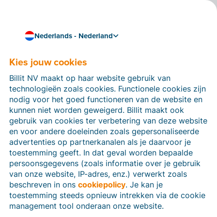
Nederlands - Nederland
Kies jouw cookies
Hoe kunnen we je helpen?
Help-artikelen
Billit NV maakt op haar website gebruik van
technologieën zoals cookies. Functionele cookies zijn
Op deze sectie van de Billit-website vind je
nodig voor het goed functioneren van de website en
handleidingen en informatie over alle functies in Billit.
kunnen niet worden geweigerd. Billit maakt ook
Je kan help-artikelen vinden via de zoekfunctie of via
gebruik van cookies ter verbetering van deze website
de menu-structuur links.
en voor andere doeleinden zoals gepersonaliseerde
advertenties op partnerkanalen als je daarvoor je
Zoek
toestemming geeft. In dat geval worden bepaalde
persoonsgegevens (zoals informatie over je gebruik
van onze website, IP-adres, enz.) verwerkt zoals
beschreven in ons
cookiepolicy
. Je kan je
Identiteitsverificatie
toestemming steeds opnieuw intrekken via de cookie
management tool onderaan onze website.
Voor Nederlandse bedrijven