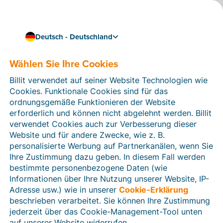
Deutsch - Deutschland
Wählen Sie Ihre Cookies
Wie können wir Ihnen helfen?
Hilfeartikel
Billit verwendet auf seiner Website Technologien wie
Cookies. Funktionale Cookies sind für das
In diesem Bereich der Billit-Website finden Sie
ordnungsgemäße Funktionieren der Website
Anleitungen und Informationen zu allen Funktionen von
erforderlich und können nicht abgelehnt werden. Billit
Billit. Sie können Hilfeartikel über die Suchfunktion
verwendet Cookies auch zur Verbesserung dieser
oder über die Menüstruktur auf der linken Seite finden.
Website und für andere Zwecke, wie z. B.
personalisierte Werbung auf Partnerkanälen, wenn Sie
Suchen
Ihre Zustimmung dazu geben. In diesem Fall werden
bestimmte personenbezogene Daten (wie
Informationen über Ihre Nutzung unserer Website, IP-
Adresse usw.) wie in unserer
Cookie-Erklärung
Verifizierung der Identität
beschrieben verarbeitet. Sie können Ihre Zustimmung
jederzeit über das Cookie-Management-Tool unten
Für Unternehmen aus Deutschland / Österreich /
Schweiz
auf unserer Website widerrufen.