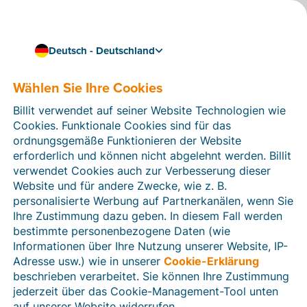
Deutsch - Deutschland
Wählen Sie Ihre Cookies
Wie können wir Ihnen helfen?
Hilfeartikel
Billit verwendet auf seiner Website Technologien wie
Cookies. Funktionale Cookies sind für das
In diesem Bereich der Billit-Website finden Sie
ordnungsgemäße Funktionieren der Website
Anleitungen und Informationen zu allen Funktionen von
erforderlich und können nicht abgelehnt werden. Billit
Billit. Sie können Hilfeartikel über die Suchfunktion
verwendet Cookies auch zur Verbesserung dieser
oder über die Menüstruktur auf der linken Seite finden.
Website und für andere Zwecke, wie z. B.
personalisierte Werbung auf Partnerkanälen, wenn Sie
Suchen
Ihre Zustimmung dazu geben. In diesem Fall werden
bestimmte personenbezogene Daten (wie
Informationen über Ihre Nutzung unserer Website, IP-
Adresse usw.) wie in unserer
Cookie-Erklärung
Verifizierung der Identität
beschrieben verarbeitet. Sie können Ihre Zustimmung
jederzeit über das Cookie-Management-Tool unten
Für Unternehmen aus Deutschland / Österreich /
Schweiz
auf unserer Website widerrufen.