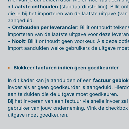
•
Laatste onthouden
(standaardinstelling):
Billit o
die je bij het importeren van de laatste uitgave (va
aangeduid.
•
Onthouden per leverancier
:
Billit onthoudt telken
importeren van de laatste uitgave voor deze levera
•
Nooit
:
Billit onthoudt geen voorkeur. Als deze optie
import aanduiden welke gebruikers de uitgave moe
Blokkeer facturen indien geen goedkeurder
In dit kader kan je aanduiden of een
factuur geblo
invoer als er geen goedkeurder is aangeduid. Hierdo
aan te duiden die de uitgave moet goedkeuren.
Bij het invoeren van een factuur via snelle invoer zal 
gebruiker van jouw onderneming. Vink de checkbox 
uitgave moet goedkeuren.