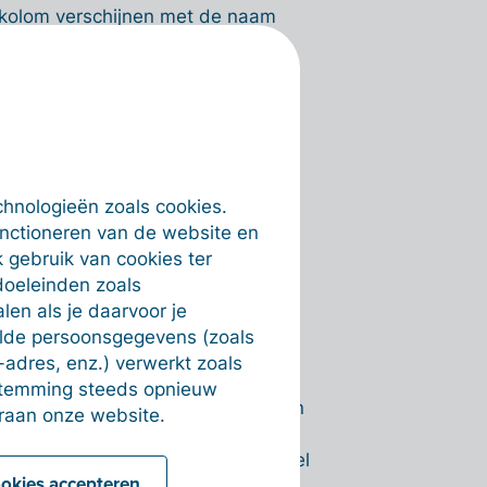
ra kolom verschijnen met de naam
en zandloper)
chnologieën zoals cookies.
unctioneren van de website en
 gebruik van cookies ter
doeleinden zoals
en als je daarvoor je
e in het '
Goedkeuringen
'-blok
alde persoonsgegevens (zoals
den als ze
goedgekeurd
werden.
-adres, enz.) verwerkt zoals
der? Dan krijgt hij of zij een
estemming steeds opnieuw
 Ben je niet verbonden? Dan zullen
raan onze website.
enomen worden die je kunt
t-goedgekeurde facturen kunnen wel
ookies accepteren
e optie is aangevinkt.