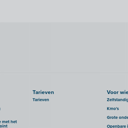
Tarieven
Voor wi
Tarieven
Zelfstandi
g
Kmo's
Grote ond
 met het
oint
Openbare i