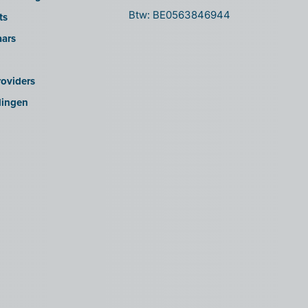
Btw: BE0563846944
ts
aars
oviders
lingen