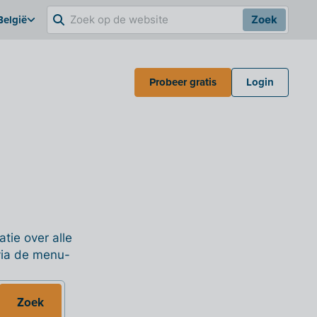
België
Zoek
Probeer gratis
Login
tie over alle
 via de menu-
Zoek