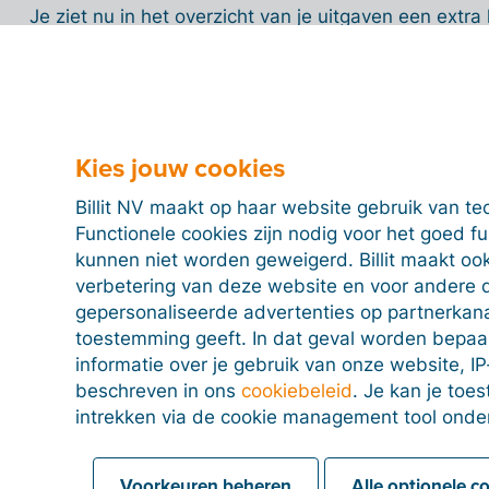
Je ziet nu in het overzicht van je uitgaven een ext
‘
Goedgekeurd
’.
Hier zie je of:
de factuur nog moet worden goedgekeurd (met e
Kies jouw cookies
goedgekeurd werd (groen vinkje)
afgewezen werd (rood kruisje)
Billit NV maakt op haar website gebruik van te
Functionele cookies zijn nodig voor het goed f
kunnen niet worden geweigerd. Billit maakt ook
Exporteer enkel goedgekeurde facturen
verbetering van deze website en voor andere 
gepersonaliseerde advertenties op partnerkanal
Met de laatste optie in het menu '
Instellingen
' kan j
toestemming geeft. In dat geval worden bepa
instellen dat
facturen enkel geëxporteerd
mogen wor
informatie over je gebruik van onze website, IP
Heb je Billit gekoppeld met de account van je boekhou
beschreven in ons
cookiebeleid
. Je kan je to
melding dat niet alle facturen geëxporteerd werden.
intrekken via de cookie management tool onde
de niet-goedgekeurde facturen niet in de lijst opg
mailen/exporteren via het menu '
Boekhouder
'. Nie
Voorkeuren beheren
Alle optionele c
nog steeds gedownload worden als
UBL
wanneer dez