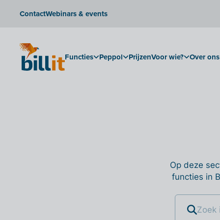
Contact
Webinars & events
Functies
Peppol
Prijzen
Voor wie?
Over ons
Op deze sect
functies in 