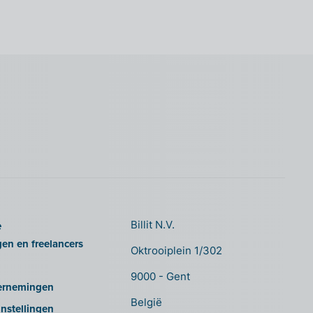
e
Billit N.V.
gen en freelancers
Oktrooiplein 1/302
9000 - Gent
ernemingen
België
nstellingen