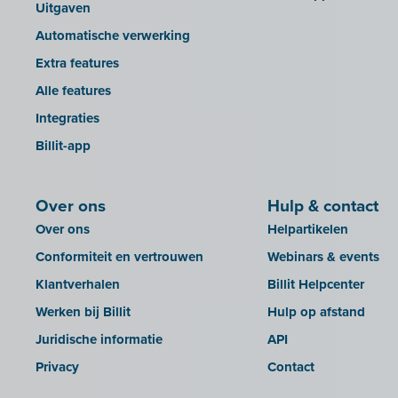
Uitgaven
Doccle
INAC
Automatische verwerking
GetMyInvoices
LEXAct (Acta-B)
Extra features
Impressto
Octopus
Alle features
KBC Mobile
OfficeM (IntraDev)
Integraties
KBC Touch
Popsy (Allegro)
Billit-app
KSeF
ROX-E.Net
LHDN (Maleisië)
Sage BOB
Over ons
Hulp & contact
Lightspeed POS Retail & Restaurant
sbb SLIM
Over ons
Helpartikelen
Mini Hotel
Silvasoft
Conformiteit en vertrouwen
Webinars & events
Mollie
Sobec
Klantverhalen
Billit Helpcenter
MyMinfin
Top Account
Werken bij Billit
Hulp op afstand
OutSmart
Twinfield
Juridische informatie
API
QR-codes
Venice (lokale installatie)
Privacy
Contact
Rexel
Venice Cloud
Robaws