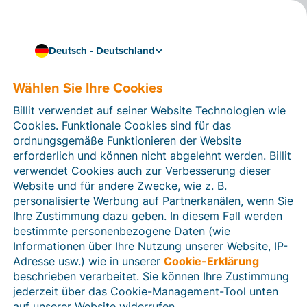
Deutsch - Deutschland
Wählen Sie Ihre Cookies
Wie können wir Ihnen helfen?
Hilfeartikel
Billit verwendet auf seiner Website Technologien wie
Cookies. Funktionale Cookies sind für das
In diesem Bereich der Billit-Website finden Sie
ordnungsgemäße Funktionieren der Website
Anleitungen und Informationen zu allen Funktionen von
erforderlich und können nicht abgelehnt werden. Billit
Billit. Sie können Hilfeartikel über die Suchfunktion
verwendet Cookies auch zur Verbesserung dieser
oder über die Menüstruktur auf der linken Seite finden.
Website und für andere Zwecke, wie z. B.
personalisierte Werbung auf Partnerkanälen, wenn Sie
Suchen
Ihre Zustimmung dazu geben. In diesem Fall werden
bestimmte personenbezogene Daten (wie
Informationen über Ihre Nutzung unserer Website, IP-
Adresse usw.) wie in unserer
Cookie-Erklärung
Verifizierung der Identität
beschrieben verarbeitet. Sie können Ihre Zustimmung
jederzeit über das Cookie-Management-Tool unten
Für Unternehmen aus Deutschland / Österreich /
Schweiz
auf unserer Website widerrufen.