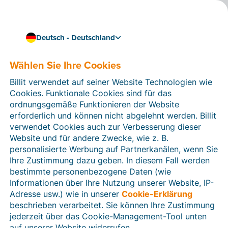
Deutsch - Deutschland
Wählen Sie Ihre Cookies
Wie können wir Ihnen helfen?
Hilfeartikel
Billit verwendet auf seiner Website Technologien wie
Cookies. Funktionale Cookies sind für das
In diesem Bereich der Billit-Website finden Sie
ordnungsgemäße Funktionieren der Website
Anleitungen und Informationen zu allen Funktionen von
erforderlich und können nicht abgelehnt werden. Billit
Billit. Sie können Hilfeartikel über die Suchfunktion
verwendet Cookies auch zur Verbesserung dieser
oder über die Menüstruktur auf der linken Seite finden.
Website und für andere Zwecke, wie z. B.
personalisierte Werbung auf Partnerkanälen, wenn Sie
Suchen
Ihre Zustimmung dazu geben. In diesem Fall werden
bestimmte personenbezogene Daten (wie
Informationen über Ihre Nutzung unserer Website, IP-
Adresse usw.) wie in unserer
Cookie-Erklärung
Verifizierung der Identität
beschrieben verarbeitet. Sie können Ihre Zustimmung
jederzeit über das Cookie-Management-Tool unten
Für Unternehmen aus Deutschland / Österreich /
Schweiz
auf unserer Website widerrufen.