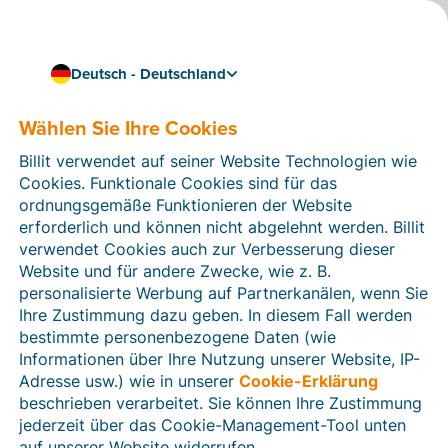
Deutsch - Deutschland
Wählen Sie Ihre Cookies
Wie können wir Ihnen helfen?
Hilfeartikel
Billit verwendet auf seiner Website Technologien wie
Cookies. Funktionale Cookies sind für das
In diesem Bereich der Billit-Website finden Sie
ordnungsgemäße Funktionieren der Website
Anleitungen und Informationen zu allen Funktionen von
erforderlich und können nicht abgelehnt werden. Billit
Billit. Sie können Hilfeartikel über die Suchfunktion
verwendet Cookies auch zur Verbesserung dieser
oder über die Menüstruktur auf der linken Seite finden.
Website und für andere Zwecke, wie z. B.
personalisierte Werbung auf Partnerkanälen, wenn Sie
Suchen
Ihre Zustimmung dazu geben. In diesem Fall werden
bestimmte personenbezogene Daten (wie
Informationen über Ihre Nutzung unserer Website, IP-
Adresse usw.) wie in unserer
Cookie-Erklärung
Verifizierung der Identität
beschrieben verarbeitet. Sie können Ihre Zustimmung
jederzeit über das Cookie-Management-Tool unten
Für Unternehmen aus Deutschland / Österreich /
Schweiz
auf unserer Website widerrufen.