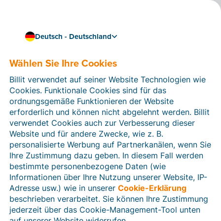
Deutsch - Deutschland
Wählen Sie Ihre Cookies
Wie können wir Ihnen helfen?
Hilfeartikel
Billit verwendet auf seiner Website Technologien wie
Cookies. Funktionale Cookies sind für das
In diesem Bereich der Billit-Website finden Sie
ordnungsgemäße Funktionieren der Website
Anleitungen und Informationen zu allen Funktionen von
erforderlich und können nicht abgelehnt werden. Billit
Billit. Sie können Hilfeartikel über die Suchfunktion
verwendet Cookies auch zur Verbesserung dieser
oder über die Menüstruktur auf der linken Seite finden.
Website und für andere Zwecke, wie z. B.
personalisierte Werbung auf Partnerkanälen, wenn Sie
Suchen
Ihre Zustimmung dazu geben. In diesem Fall werden
bestimmte personenbezogene Daten (wie
Informationen über Ihre Nutzung unserer Website, IP-
Adresse usw.) wie in unserer
Cookie-Erklärung
Verifizierung der Identität
beschrieben verarbeitet. Sie können Ihre Zustimmung
jederzeit über das Cookie-Management-Tool unten
Für Unternehmen aus Deutschland / Österreich /
Schweiz
auf unserer Website widerrufen.