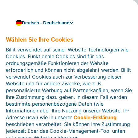
Deutsch - Deutschland
Wählen Sie Ihre Cookies
Wie können wir Ihnen helfen?
Hilfeartikel
Billit verwendet auf seiner Website Technologien wie
Cookies. Funktionale Cookies sind für das
In diesem Bereich der Billit-Website finden Sie
ordnungsgemäße Funktionieren der Website
Anleitungen und Informationen zu allen Funktionen von
erforderlich und können nicht abgelehnt werden. Billit
Billit. Sie können Hilfeartikel über die Suchfunktion
verwendet Cookies auch zur Verbesserung dieser
oder über die Menüstruktur auf der linken Seite finden.
Website und für andere Zwecke, wie z. B.
personalisierte Werbung auf Partnerkanälen, wenn Sie
Suchen
Ihre Zustimmung dazu geben. In diesem Fall werden
bestimmte personenbezogene Daten (wie
Informationen über Ihre Nutzung unserer Website, IP-
Adresse usw.) wie in unserer
Cookie-Erklärung
Verifizierung der Identität
beschrieben verarbeitet. Sie können Ihre Zustimmung
jederzeit über das Cookie-Management-Tool unten
Für Unternehmen aus Deutschland / Österreich /
Schweiz
auf unserer Website widerrufen.