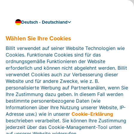
Deutsch - Deutschland
Wählen Sie Ihre Cookies
Wie können wir Ihnen helfen?
Hilfeartikel
Billit verwendet auf seiner Website Technologien wie
Cookies. Funktionale Cookies sind für das
In diesem Bereich der Billit-Website finden Sie
ordnungsgemäße Funktionieren der Website
Anleitungen und Informationen zu allen Funktionen von
erforderlich und können nicht abgelehnt werden. Billit
Billit. Sie können Hilfeartikel über die Suchfunktion
verwendet Cookies auch zur Verbesserung dieser
oder über die Menüstruktur auf der linken Seite finden.
Website und für andere Zwecke, wie z. B.
personalisierte Werbung auf Partnerkanälen, wenn Sie
Suchen
Ihre Zustimmung dazu geben. In diesem Fall werden
bestimmte personenbezogene Daten (wie
Informationen über Ihre Nutzung unserer Website, IP-
Adresse usw.) wie in unserer
Cookie-Erklärung
Verifizierung der Identität
beschrieben verarbeitet. Sie können Ihre Zustimmung
jederzeit über das Cookie-Management-Tool unten
Für Unternehmen aus Deutschland / Österreich /
Schweiz
auf unserer Website widerrufen.