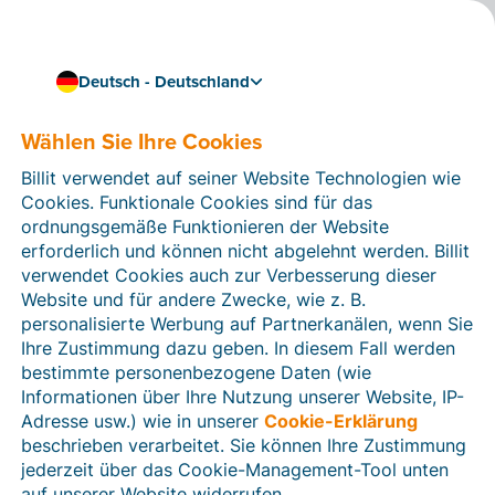
Deutsch - Deutschland
Wählen Sie Ihre Cookies
Wie können wir Ihnen helfen?
Hilfeartikel
Billit verwendet auf seiner Website Technologien wie
Cookies. Funktionale Cookies sind für das
In diesem Bereich der Billit-Website finden Sie
ordnungsgemäße Funktionieren der Website
Anleitungen und Informationen zu allen Funktionen von
erforderlich und können nicht abgelehnt werden. Billit
Billit. Sie können Hilfeartikel über die Suchfunktion
verwendet Cookies auch zur Verbesserung dieser
oder über die Menüstruktur auf der linken Seite finden.
Website und für andere Zwecke, wie z. B.
personalisierte Werbung auf Partnerkanälen, wenn Sie
Suchen
Ihre Zustimmung dazu geben. In diesem Fall werden
bestimmte personenbezogene Daten (wie
Informationen über Ihre Nutzung unserer Website, IP-
Adresse usw.) wie in unserer
Cookie-Erklärung
Verifizierung der Identität
beschrieben verarbeitet. Sie können Ihre Zustimmung
jederzeit über das Cookie-Management-Tool unten
Für Unternehmen aus Deutschland / Österreich /
Schweiz
auf unserer Website widerrufen.