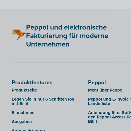
Adfinity
Admisol
Adsolut
Peppol und elektronische
BoCount Dynamics
Fakturierung für moderne
Briljant
Unternehmen
B-Wise
Clearfacts
Exact ProAcc
Expert/M Plus
Produktfeatures
Peppol
Horus
Produktseite
Mehr über Peppol
Illicosoft (Attilisima)
Legen Sie in nur 6 Schritten los
Peppol und E-Invoici
mit Billit
Länderliste
INAC
Einnahmen
Anbindung Ihrer Soft
LEXAct (Acta-B)
den Peppol Access Po
Billit
Ausgaben
Octopus
Automatisierung