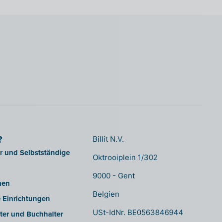
?
Billit N.V.
er und Selbstständige
Oktrooiplein 1/302
9000 - Gent
men
Belgien
e Einrichtungen
USt-IdNr. BE0563846944
ter und Buchhalter