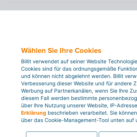
Wie füge ich (vorhandene) Akten mithilf
Datei hinzu?
Wählen Sie Ihre Cookies
Wie kann ich die Verknüpfung mit eine
Buchhalterportal aufheben?
Billit verwendet auf seiner Website Technologi
Cookies sind für das ordnungsgemäße Funktion
und können nicht abgelehnt werden. Billit ver
Verbesserung dieser Website und für andere Zw
Werbung auf Partnerkanälen, wenn Sie Ihre Z
diesem Fall werden bestimmte personenbezog
über Ihre Nutzung unserer Website, IP-Adresse
Erklärung
beschrieben verarbeitet. Sie können
über das Cookie-Management-Tool unten auf u