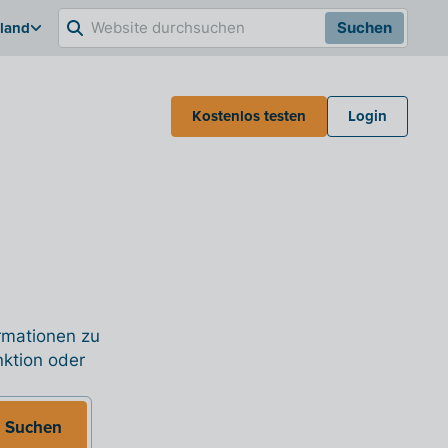
hland
Suchen
Kostenlos testen
Login
ormationen zu
nktion oder
Suchen