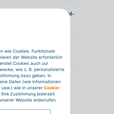
e einer importierten Excel-
r Akte in meinem
en wie Cookies. Funktionale
ieren der Website erforderlich
wendet Cookies auch zur
ecke, wie z. B. personalisierte
ustimmung dazu geben. In
ene Daten (wie Informationen
 usw.) wie in unserer
Cookie-
 Ihre Zustimmung jederzeit
nserer Website widerrufen.