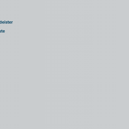
leister
ute