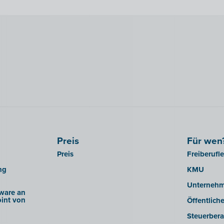
Preis
Für wen
Preis
Freiberufl
ng
KMU
Unterneh
ware an
int von
Öffentlich
Steuerbera