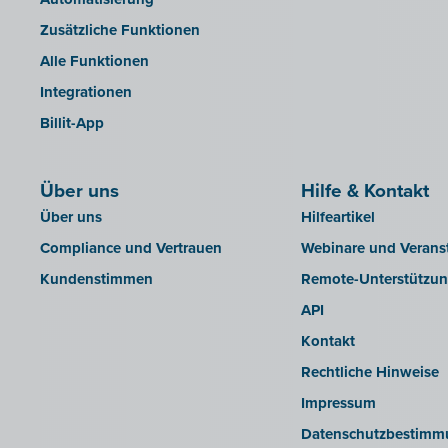
OfficeM (IntraDev)
Zusätzliche Funktionen
Popsy (Allegro)
Alle Funktionen
ROX-E.Net
Integrationen
Sage BOB
Billit-App
sbb SLIM
Silvasoft
Über uns
Sobec
Hilfe & Kontakt
Über uns
Hilfeartikel
Top Account
Compliance und Vertrauen
Webinare und Verans
Twinfield
Kundenstimmen
Remote-Unterstützu
Venice (lokale Installation)
API
Venice Cloud
Kontakt
VERO Count
Rechtliche Hinweise
Visual Books
Impressum
WinAuditor
Datenschutzbestimm
Winbooks