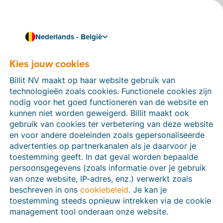
Nederlands - België
Kies jouw cookies
Hoe kunnen we je helpen?
Help-artikelen
Billit NV maakt op haar website gebruik van
technologieën zoals cookies. Functionele cookies zijn
Op deze sectie van de Billit-website vind je
nodig voor het goed functioneren van de website en
handleidingen en informatie over alle functies in Billit.
kunnen niet worden geweigerd. Billit maakt ook
Je kan help-artikelen vinden via de zoekfunctie of via
gebruik van cookies ter verbetering van deze website
de menu-structuur links.
en voor andere doeleinden zoals gepersonaliseerde
advertenties op partnerkanalen als je daarvoor je
Zoek
toestemming geeft. In dat geval worden bepaalde
persoonsgegevens (zoals informatie over je gebruik
van onze website, IP-adres, enz.) verwerkt zoals
beschreven in ons
cookiebeleid
. Je kan je
Peppol
toestemming steeds opnieuw intrekken via de cookie
management tool onderaan onze website.
Verplichte e-facturatie via Peppol januari 2026