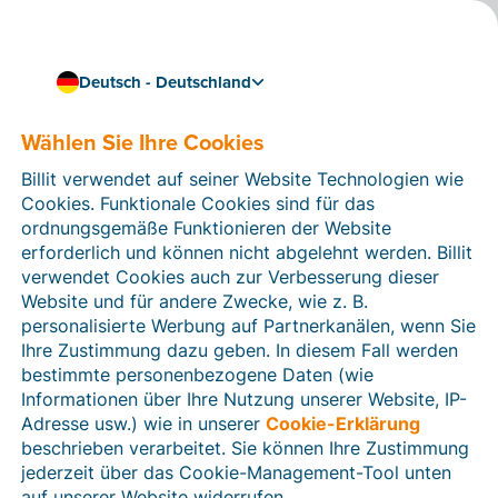
Deutsch - Deutschland
Wählen Sie Ihre Cookies
Wie können wir Ihnen helfen?
Hilfeartikel
Billit verwendet auf seiner Website Technologien wie
Cookies. Funktionale Cookies sind für das
In diesem Bereich der Billit-Website finden Sie
ordnungsgemäße Funktionieren der Website
Anleitungen und Informationen zu allen Funktionen von
erforderlich und können nicht abgelehnt werden. Billit
Billit. Sie können Hilfeartikel über die Suchfunktion
verwendet Cookies auch zur Verbesserung dieser
oder über die Menüstruktur auf der linken Seite finden.
Website und für andere Zwecke, wie z. B.
personalisierte Werbung auf Partnerkanälen, wenn Sie
Suchen
Ihre Zustimmung dazu geben. In diesem Fall werden
bestimmte personenbezogene Daten (wie
Informationen über Ihre Nutzung unserer Website, IP-
Adresse usw.) wie in unserer
Cookie-Erklärung
Verifizierung der Identität
beschrieben verarbeitet. Sie können Ihre Zustimmung
jederzeit über das Cookie-Management-Tool unten
Für Unternehmen aus Deutschland / Österreich /
Schweiz
auf unserer Website widerrufen.