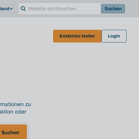
hland
Suchen
Kostenlos testen
Login
ormationen zu
nktion oder
Suchen