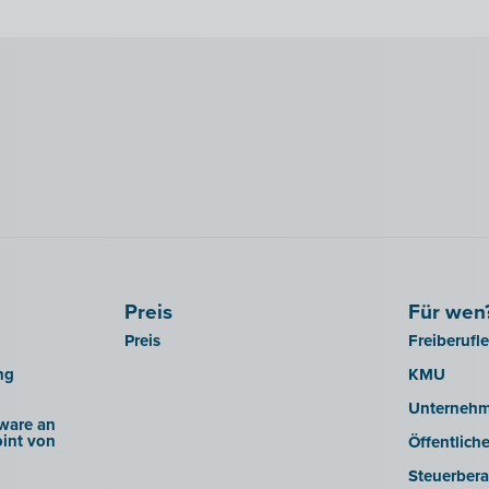
Preis
Für wen
Preis
Freiberufl
ng
KMU
Unterneh
ware an
int von
Öffentlich
Steuerbera