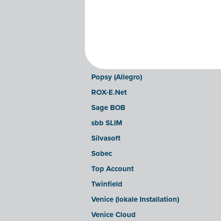
Illicosoft (Attilisima)
INAC
LEXAct (Acta-B)
Octopus
OfficeM (IntraDev)
Popsy (Allegro)
ROX-E.Net
Sage BOB
sbb SLIM
Silvasoft
Sobec
Top Account
Twinfield
Venice (lokale Installation)
Venice Cloud