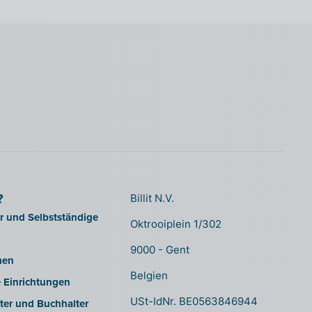
?
Billit N.V.
er und Selbstständige
Oktrooiplein 1/302
9000 - Gent
men
Belgien
e Einrichtungen
USt-IdNr. BE0563846944
ter und Buchhalter