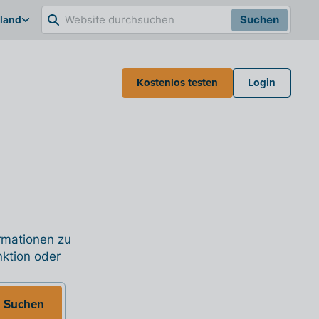
hland
Suchen
Kostenlos testen
Login
ormationen zu
nktion oder
Suchen