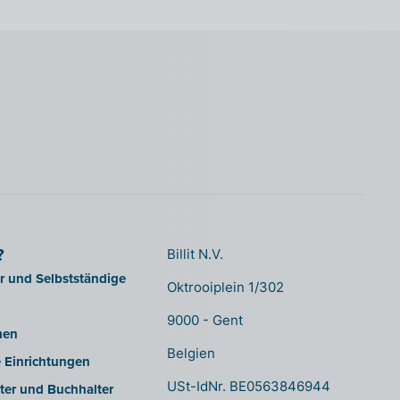
?
Billit N.V.
er und Selbstständige
Oktrooiplein 1/302
9000 - Gent
men
Belgien
e Einrichtungen
USt-IdNr. BE0563846944
ter und Buchhalter