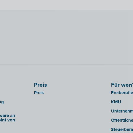
Preis
Für wen
Preis
Freiberufl
ng
KMU
Unterneh
ware an
int von
Öffentlich
Steuerbera