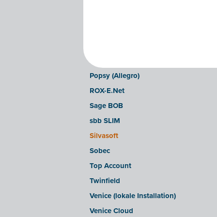
Illicosoft (Attilisima)
INAC
LEXAct (Acta-B)
Octopus
OfficeM (IntraDev)
Popsy (Allegro)
ROX-E.Net
Sage BOB
sbb SLIM
Silvasoft
Sobec
Top Account
Twinfield
Venice (lokale Installation)
Venice Cloud