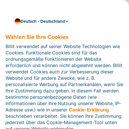
Deutsch - Deutschland
Wählen Sie Ihre Cookies
Wie können wir Ihnen helfen?
Hilfeartikel
Billit verwendet auf seiner Website Technologien wie
Cookies. Funktionale Cookies sind für das
In diesem Bereich der Billit-Website finden Sie
ordnungsgemäße Funktionieren der Website
Anleitungen und Informationen zu allen Funktionen von
erforderlich und können nicht abgelehnt werden. Billit
Billit. Sie können Hilfeartikel über die Suchfunktion
verwendet Cookies auch zur Verbesserung dieser
oder über die Menüstruktur auf der linken Seite finden.
Website und für andere Zwecke, wie z. B.
personalisierte Werbung auf Partnerkanälen, wenn Sie
Suchen
Ihre Zustimmung dazu geben. In diesem Fall werden
bestimmte personenbezogene Daten (wie
Informationen über Ihre Nutzung unserer Website, IP-
Adresse usw.) wie in unserer
Cookie-Erklärung
Verifizierung der Identität
beschrieben verarbeitet. Sie können Ihre Zustimmung
jederzeit über das Cookie-Management-Tool unten
Für Unternehmen aus Deutschland / Österreich /
Schweiz
auf unserer Website widerrufen.