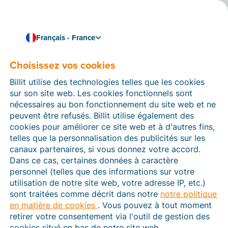
Français - France
Choisissez vos cookies
Comment pouvons-nous vous aider ?
Articles d’aide
Billit utilise des technologies telles que les cookies
sur son site web. Les cookies fonctionnels sont
Dans cette section du site Web Billit, vous trouverez
nécessaires au bon fonctionnement du site web et ne
des manuels et des informations sur toutes les
peuvent être refusés. Billit utilise également des
fonctions de Billit. Vous pouvez trouver des articles
cookies pour améliorer ce site web et à d'autres fins,
d’aide via le moteur de recherche ou le menu structuré
telles que la personnalisation des publicités sur les
à gauche.
canaux partenaires, si vous donnez votre accord.
Dans ce cas, certaines données à caractère
Cherchez
personnel (telles que des informations sur votre
utilisation de notre site web, votre adresse IP, etc.)
sont traitées comme décrit dans notre
notre politique
en matière de cookies
. Vous pouvez à tout moment
Plateforme Agréée
retirer votre consentement via l'outil de gestion des
cookies situé en bas de notre site web.