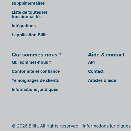
Mollie
supplémentaires
sbb SLIM
OutSmart
Liste de toutes les
Silvasoft
fonctionnalités
Codes QR
Sobec
Intégrations
Robaws
Top Account
L'application Billit
Scribo
Twinfield
SDI
Venice (installation sur site)
Qui sommes-nous ?
Aide & contact
Système de caisse Shopify
Venice Cloud
Qui sommes-nous ?
API
Simple Simon
VERO Count
Conformité et confiance
Contact
Teamleader
Visual Books
Témoignages de clients
Articles d’aide
Toggl
WinAuditor
Informations juridiques
Unpaid
WinBooks
Visma Bouwsoft
Winbooks Connect - On Web
Wings (version cloud ou module
Web Service)
Wings (installé sur site)
© 2026 Billit. All rights reserved
Informations juridique