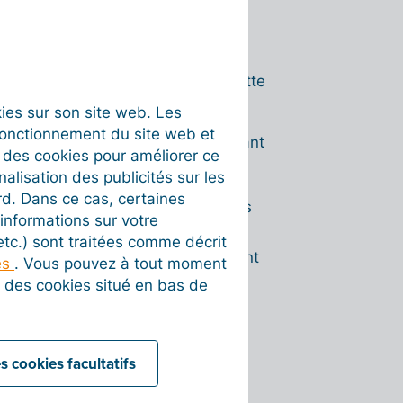
action
s et actions sont possibles dans cette
okies sur son site web. Les
fonctionnement du site web et
core active sur le réseau. En cliquant
t des cookies pour améliorer ce
 identifiants (notamment votre
nalisation des publicités sur les
rme. Vous devenez immédiatement
rd. Dans ce cas, certaines
 commencer à recevoir des factures
informations sur votre
aires.
 etc.) sont traitées comme décrit
jà enregistrée et active. En cliquant
es
. Vous pouvez à tout moment
point d'accès, ce qui désactive la
on des cookies situé en bas de
s cookies facultatifs