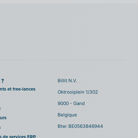
 ?
Billit N.V.
ts et free-lances
Oktrooiplein 1/302
9000 - Gand
s
Belgique
urs
Btw: BE0563846944
s
es de services ERP