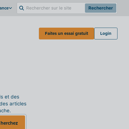
rance
Rechercher
Faites un essai gratuit
Login
ls et des
des articles
uche.
herchez