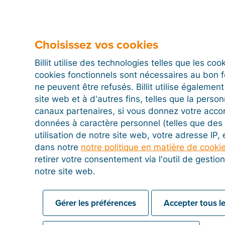
statut d’activation de votre enregistrement.
Gestion du statut Peppol et boutons d'
Choisissez vos cookies
Selon la configuration de votre dossier, deux statut
colonne :
Billit utilise des technologies telles que les co
cookies fonctionnels sont nécessaires au bon 
S’inscrire à Peppol :
Votre entreprise n’est pas en
ne peuvent être refusés. Billit utilise égalemen
sur ce bouton orange, vous liez officiellement vos
site web et à d'autres fins, telles que la person
numéro de TVA
) au point d'accès de la platefo
canaux partenaires, si vous donnez votre acco
visible dans l'annuaire mondial Peppol et pouvez
données à caractère personnel (telles que des 
électroniques sécurisées de la part de vos parten
utilisation de notre site web, votre adresse IP,
Se désinscrire de Peppol :
Votre entreprise est dé
dans notre
notre politique en matière de cooki
sur ce bouton, vous supprimez vos identifiants du 
retirer votre consentement via l'outil de gesti
réception de vos documents par ce canal.
notre site web.
Gérer les préférences
Accepter tous le