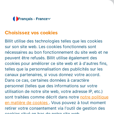
Français - France
Choisissez vos cookies
Comment pouvons-nous vous aider ?
Articles d’aide
Billit utilise des technologies telles que les cookies
sur son site web. Les cookies fonctionnels sont
Dans cette section du site Web Billit, vous trouverez
nécessaires au bon fonctionnement du site web et ne
des manuels et des informations sur toutes les
peuvent être refusés. Billit utilise également des
fonctions de Billit. Vous pouvez trouver des articles
cookies pour améliorer ce site web et à d'autres fins,
d’aide via le moteur de recherche ou le menu structuré
telles que la personnalisation des publicités sur les
à gauche.
canaux partenaires, si vous donnez votre accord.
Dans ce cas, certaines données à caractère
Cherchez
personnel (telles que des informations sur votre
utilisation de notre site web, votre adresse IP, etc.)
sont traitées comme décrit dans notre
notre politique
en matière de cookies
. Vous pouvez à tout moment
Plateforme Agréée
retirer votre consentement via l'outil de gestion des
cookies situé en bas de notre site web.