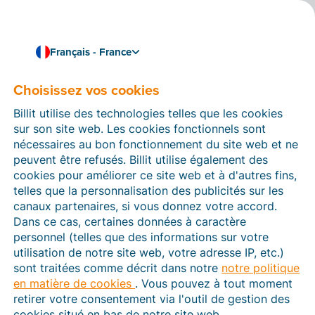
Français - France
Choisissez vos cookies
Comment pouvons-nous vous aider ?
Articles d’aide
Billit utilise des technologies telles que les cookies
sur son site web. Les cookies fonctionnels sont
Dans cette section du site Web Billit, vous trouverez
nécessaires au bon fonctionnement du site web et ne
des manuels et des informations sur toutes les
peuvent être refusés. Billit utilise également des
fonctions de Billit. Vous pouvez trouver des articles
cookies pour améliorer ce site web et à d'autres fins,
d’aide via le moteur de recherche ou le menu structuré
telles que la personnalisation des publicités sur les
à gauche.
canaux partenaires, si vous donnez votre accord.
Dans ce cas, certaines données à caractère
Cherchez
personnel (telles que des informations sur votre
utilisation de notre site web, votre adresse IP, etc.)
sont traitées comme décrit dans notre
notre politique
en matière de cookies
. Vous pouvez à tout moment
Plateforme Agréée
retirer votre consentement via l'outil de gestion des
cookies situé en bas de notre site web.