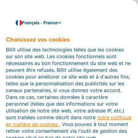
Français - France
Choisissez vos cookies
Comment pouvons-nous vous aider ?
Articles d’aide
Billit utilise des technologies telles que les cookies
sur son site web. Les cookies fonctionnels sont
Dans cette section du site Web Billit, vous trouverez
nécessaires au bon fonctionnement du site web et ne
des manuels et des informations sur toutes les
peuvent être refusés. Billit utilise également des
fonctions de Billit. Vous pouvez trouver des articles
cookies pour améliorer ce site web et à d'autres fins,
d’aide via le moteur de recherche ou le menu structuré
telles que la personnalisation des publicités sur les
à gauche.
canaux partenaires, si vous donnez votre accord.
Dans ce cas, certaines données à caractère
Cherchez
personnel (telles que des informations sur votre
utilisation de notre site web, votre adresse IP, etc.)
sont traitées comme décrit dans notre
notre politique
en matière de cookies
. Vous pouvez à tout moment
Plateforme Agréée
retirer votre consentement via l'outil de gestion des
cookies situé en bas de notre site web.