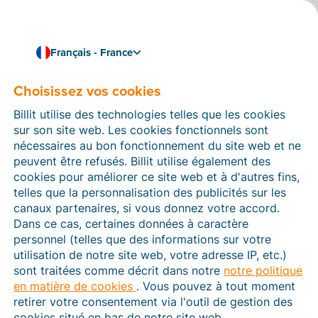
Français - France
Choisissez vos cookies
Comment pouvons-nous vous aider ?
Articles d’aide
Billit utilise des technologies telles que les cookies
sur son site web. Les cookies fonctionnels sont
Dans cette section du site Web Billit, vous trouverez
nécessaires au bon fonctionnement du site web et ne
des manuels et des informations sur toutes les
peuvent être refusés. Billit utilise également des
fonctions de Billit. Vous pouvez trouver des articles
cookies pour améliorer ce site web et à d'autres fins,
d’aide via le moteur de recherche ou le menu structuré
telles que la personnalisation des publicités sur les
à gauche.
canaux partenaires, si vous donnez votre accord.
Dans ce cas, certaines données à caractère
Cherchez
personnel (telles que des informations sur votre
utilisation de notre site web, votre adresse IP, etc.)
sont traitées comme décrit dans notre
notre politique
en matière de cookies
. Vous pouvez à tout moment
Plateforme Agréée
retirer votre consentement via l'outil de gestion des
cookies situé en bas de notre site web.