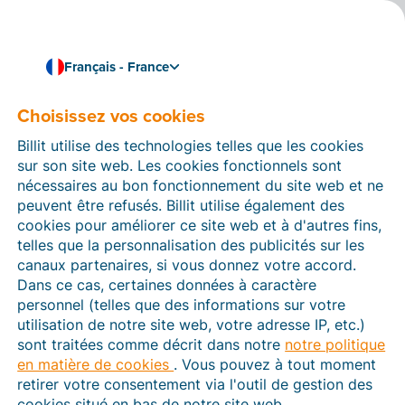
Français - France
Choisissez vos cookies
Comment pouvons-nous vous aider ?
Articles d’aide
Billit utilise des technologies telles que les cookies
sur son site web. Les cookies fonctionnels sont
Dans cette section du site Web Billit, vous trouverez
nécessaires au bon fonctionnement du site web et ne
des manuels et des informations sur toutes les
peuvent être refusés. Billit utilise également des
fonctions de Billit. Vous pouvez trouver des articles
cookies pour améliorer ce site web et à d'autres fins,
d’aide via le moteur de recherche ou le menu structuré
telles que la personnalisation des publicités sur les
à gauche.
canaux partenaires, si vous donnez votre accord.
Dans ce cas, certaines données à caractère
Cherchez
personnel (telles que des informations sur votre
utilisation de notre site web, votre adresse IP, etc.)
sont traitées comme décrit dans notre
notre politique
en matière de cookies
. Vous pouvez à tout moment
Plateforme Agréée
retirer votre consentement via l'outil de gestion des
cookies situé en bas de notre site web.