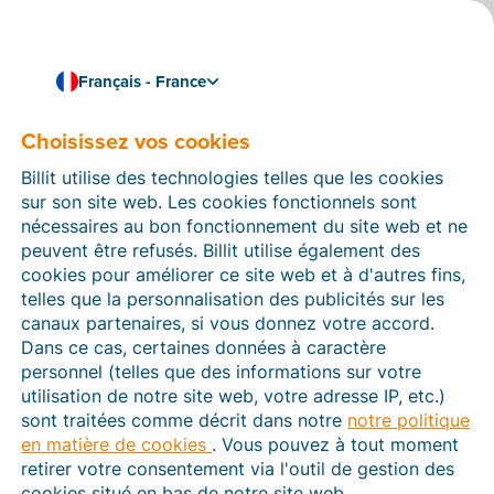
Français - France
Choisissez vos cookies
Comment pouvons-nous vous aider ?
Articles d’aide
Billit utilise des technologies telles que les cookies
sur son site web. Les cookies fonctionnels sont
Dans cette section du site Web Billit, vous trouverez
nécessaires au bon fonctionnement du site web et ne
des manuels et des informations sur toutes les
peuvent être refusés. Billit utilise également des
fonctions de Billit. Vous pouvez trouver des articles
cookies pour améliorer ce site web et à d'autres fins,
d’aide via le moteur de recherche ou le menu structuré
telles que la personnalisation des publicités sur les
à gauche.
canaux partenaires, si vous donnez votre accord.
Dans ce cas, certaines données à caractère
Cherchez
personnel (telles que des informations sur votre
utilisation de notre site web, votre adresse IP, etc.)
sont traitées comme décrit dans notre
notre politique
en matière de cookies
. Vous pouvez à tout moment
Plateforme Agréée
retirer votre consentement via l'outil de gestion des
cookies situé en bas de notre site web.