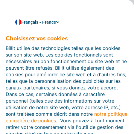
Français - France
Choisissez vos cookies
Comment pouvons-nous vous aider ?
Articles d’aide
Billit utilise des technologies telles que les cookies
sur son site web. Les cookies fonctionnels sont
Dans cette section du site Web Billit, vous trouverez
nécessaires au bon fonctionnement du site web et ne
des manuels et des informations sur toutes les
peuvent être refusés. Billit utilise également des
fonctions de Billit. Vous pouvez trouver des articles
cookies pour améliorer ce site web et à d'autres fins,
d’aide via le moteur de recherche ou le menu structuré
telles que la personnalisation des publicités sur les
à gauche.
canaux partenaires, si vous donnez votre accord.
Dans ce cas, certaines données à caractère
Cherchez
personnel (telles que des informations sur votre
utilisation de notre site web, votre adresse IP, etc.)
sont traitées comme décrit dans notre
notre politique
en matière de cookies
. Vous pouvez à tout moment
Plateforme Agréée
retirer votre consentement via l'outil de gestion des
cookies situé en bas de notre site web.