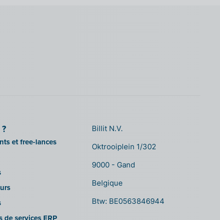
 ?
Billit N.V.
ts et free-lances
Oktrooiplein 1/302
9000 - Gand
s
Belgique
urs
Btw: BE0563846944
s
es de services ERP