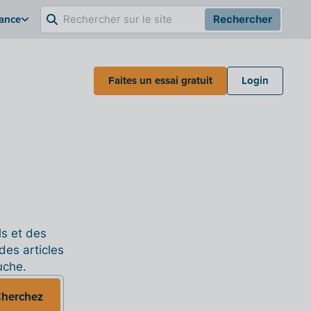
rance
Rechercher
Faites un essai gratuit
Login
ls et des
des articles
uche.
herchez