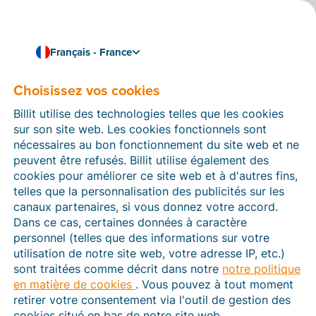
Français - France
Choisissez vos cookies
Comment pouvons-nous vous aider ?
Articles d’aide
Billit utilise des technologies telles que les cookies
sur son site web. Les cookies fonctionnels sont
Dans cette section du site Web Billit, vous trouverez
nécessaires au bon fonctionnement du site web et ne
des manuels et des informations sur toutes les
peuvent être refusés. Billit utilise également des
fonctions de Billit. Vous pouvez trouver des articles
cookies pour améliorer ce site web et à d'autres fins,
d’aide via le moteur de recherche ou le menu structuré
telles que la personnalisation des publicités sur les
à gauche.
canaux partenaires, si vous donnez votre accord.
Dans ce cas, certaines données à caractère
Cherchez
personnel (telles que des informations sur votre
utilisation de notre site web, votre adresse IP, etc.)
sont traitées comme décrit dans notre
notre politique
en matière de cookies
. Vous pouvez à tout moment
Plateforme Agréée
retirer votre consentement via l'outil de gestion des
cookies situé en bas de notre site web.