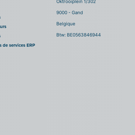
Oktrooiplein 1/302
9000 - Gand
s
Belgique
urs
Btw: BE0563846944
s
es de services ERP