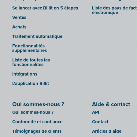
Impressto
Octopus
Se lancer avec Billit en 5 étapes
Liste des pays de fac
CBC Mobile
électronique
OfficeM (IntraDev)
Ventes
CBC Touch
Popsy (Allegro)
Achats
KSeF
ROX-E.Net
Traitement automatique
Lightspeed POS Retail & Restaurant
Sage BOB
Fonctionnalités
Mollie
supplémentaires
sbb SLIM
OutSmart
Liste de toutes les
Silvasoft
fonctionnalités
Codes QR
Sobec
Intégrations
Robaws
Top Account
L'application Billit
Scribo
Twinfield
SDI
Venice (installation sur site)
Qui sommes-nous ?
Aide & contact
Système de caisse Shopify
Venice Cloud
Qui sommes-nous ?
API
Simple Simon
VERO Count
Conformité et confiance
Contact
Teamleader
Visual Books
Témoignages de clients
Articles d’aide
Toggl
WinAuditor