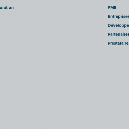
turation
PME
Entreprise
Développe
Partenaire
Prestatair