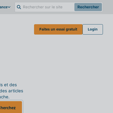
rance
Rechercher
Faites un essai gratuit
Login
ls et des
des articles
uche.
herchez