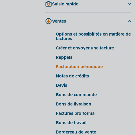
Saisie rapide
Onglet « Informations »
Importer/recevoir des fichiers
Onglet « Historique »
Ventes
Traitement des fichiers
Onglet « Documents d'entreprise »
Aperçus/avertissements intelligents
Onglet « Facturation électronique »
Options et possibilités en matière de
factures
Paramètres avancés
Foire aux questions
Créer et envoyer une facture
Réceptionner les factures
électroniques via Billit
Rappels
Importer/exporter des factures
Facturation périodique
électroniques à partir de certains
progiciels
Notes de crédits
Fonctionnalité OCR : La
Devis
reconnaissance automatique de vos
factures
Bons de commande
Bons de livraison
Factures pro forma
Bons de travail
Bordereau de vente