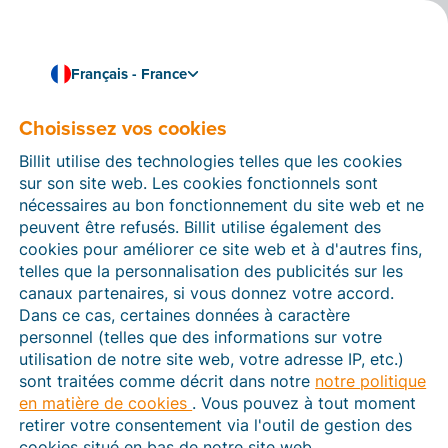
Français - France
Choisissez vos cookies
Comment pouvons-nous vous aider ?
Articles d’aide
Billit utilise des technologies telles que les cookies
sur son site web. Les cookies fonctionnels sont
Dans cette section du site Web Billit, vous trouverez
nécessaires au bon fonctionnement du site web et ne
des manuels et des informations sur toutes les
peuvent être refusés. Billit utilise également des
fonctions de Billit. Vous pouvez trouver des articles
cookies pour améliorer ce site web et à d'autres fins,
d’aide via le moteur de recherche ou le menu structuré
telles que la personnalisation des publicités sur les
à gauche.
canaux partenaires, si vous donnez votre accord.
Dans ce cas, certaines données à caractère
Cherchez
personnel (telles que des informations sur votre
utilisation de notre site web, votre adresse IP, etc.)
sont traitées comme décrit dans notre
notre politique
en matière de cookies
. Vous pouvez à tout moment
Plateforme Agréée
retirer votre consentement via l'outil de gestion des
cookies situé en bas de notre site web.