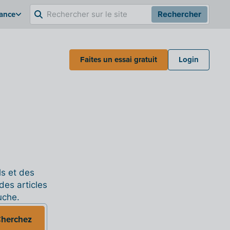
rance
Rechercher
Faites un essai gratuit
Login
ls et des
des articles
uche.
herchez