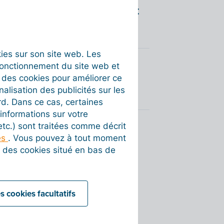
ique en Belgique. Comment
okies sur son site web. Les
fonctionnement du site web et
IREN. Comment faire pour
t des cookies pour améliorer ce
nalisation des publicités sur les
rd. Dans ce cas, certaines
informations sur votre
 etc.) sont traitées comme décrit
es
. Vous pouvez à tout moment
on des cookies situé en bas de
s cookies facultatifs