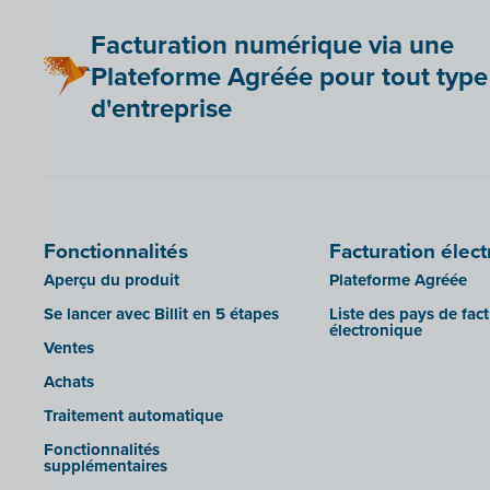
Configurez gratuitement l'identité
Lier Billit à votre boutique en ligne
B-Wise
visuelle pour votre portail
Facturation numérique via une
comptable et vos entrepreneurs
Bookingplanner by Stardekk
Clearfacts
connectés !
Plateforme Agréée pour tout type
Car-Pass
Exact ProAcc
Importation de facteurs UBL pour
d'entreprise
Admin-Consult et Admin-IS dans
Cashplannr
Expert/M Plus
Billit
CEBEO
Horus
SFTP
Clockify
Illicosoft (Attilisima)
Doccle
INAC
Fonctionnalités
Facturation élec
GetMyInvoices
LEXAct (Acta-B)
Aperçu du produit
Plateforme Agréée
Impressto
Octopus
Se lancer avec Billit en 5 étapes
Liste des pays de fac
CBC Mobile
électronique
OfficeM (IntraDev)
Ventes
CBC Touch
Popsy (Allegro)
Achats
KSeF
ROX-E.Net
Traitement automatique
Lightspeed POS Retail & Restaurant
Sage BOB
Fonctionnalités
Mollie
supplémentaires
sbb SLIM