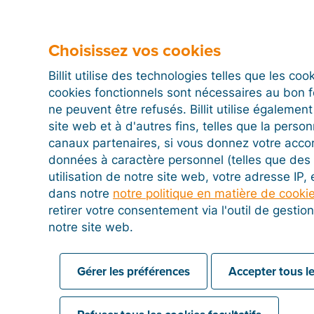
Je veux envoyer une facture électron
faire ?
Choisissez vos cookies
Billit utilise des technologies telles que les co
cookies fonctionnels sont nécessaires au bon 
Je n’ai pas de numéro de TVA ou de S
ne peuvent être refusés. Billit utilise égalemen
m’enregistrer sur Peppol ?
site web et à d'autres fins, telles que la person
canaux partenaires, si vous donnez votre acco
données à caractère personnel (telles que des 
utilisation de notre site web, votre adresse IP,
dans notre
notre politique en matière de cooki
retirer votre consentement via l'outil de gesti
notre site web.
Gérer les préférences
Accepter tous le