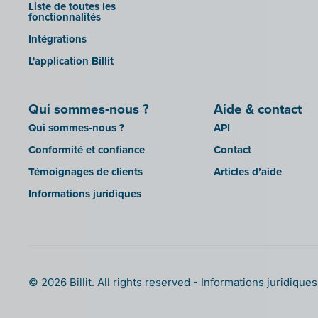
OutSmart
Liste de toutes les
Silvasoft
fonctionnalités
Codes QR
Sobec
Intégrations
Robaws
Top Account
L'application Billit
Scribo
Twinfield
SDI
Venice (installation sur site)
Qui sommes-nous ?
Aide & contact
Système de caisse Shopify
Venice Cloud
Qui sommes-nous ?
API
Simple Simon
VERO Count
Conformité et confiance
Contact
Teamleader
Visual Books
Témoignages de clients
Articles d’aide
Toggl
WinAuditor
Informations juridiques
Unpaid
WinBooks
Visma Bouwsoft
Winbooks Connect - On Web
Wings (version cloud ou module
Web Service)
Wings (installé sur site)
© 2026 Billit. All rights reserved
Informations juridique
Yuki