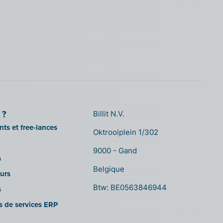
 ?
Billit N.V.
ts et free-lances
Oktrooiplein 1/302
9000 - Gand
s
Belgique
urs
Btw: BE0563846944
s
es de services ERP