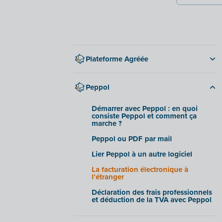
Plateforme Agréée
Réforme de la facturation
électronique 2026
Peppol
Démarrer avec une Plateforme
Agréee
Démarrer avec Peppol : en quoi
consiste Peppol et comment ça
Plateforme Agréée ou PDF par mail
marche ?
Lier la Plateforme Agréee à un autre
Peppol ou PDF par mail
logiciel
Lier Peppol à un autre logiciel
La facturation électronique à
l’étranger
La facturation électronique à
l’étranger
PA et Frais Professionnels
Déclaration des frais professionnels
et déduction de la TVA avec Peppol