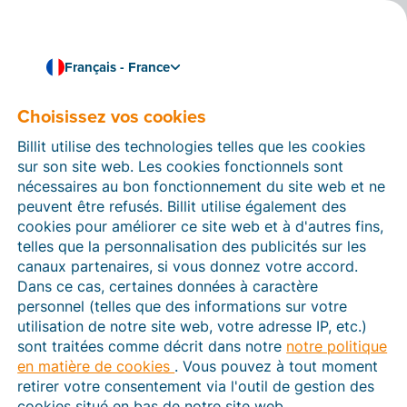
Français - France
Choisissez vos cookies
Comment pouvons-nous vous aider ?
Articles d’aide
Billit utilise des technologies telles que les cookies
sur son site web. Les cookies fonctionnels sont
Dans cette section du site Web Billit, vous trouverez
nécessaires au bon fonctionnement du site web et ne
des manuels et des informations sur toutes les
peuvent être refusés. Billit utilise également des
fonctions de Billit. Vous pouvez trouver des articles
cookies pour améliorer ce site web et à d'autres fins,
d’aide via le moteur de recherche ou le menu structuré
telles que la personnalisation des publicités sur les
à gauche.
canaux partenaires, si vous donnez votre accord.
Dans ce cas, certaines données à caractère
Cherchez
personnel (telles que des informations sur votre
utilisation de notre site web, votre adresse IP, etc.)
sont traitées comme décrit dans notre
notre politique
en matière de cookies
. Vous pouvez à tout moment
Plateforme Agréée
retirer votre consentement via l'outil de gestion des
cookies situé en bas de notre site web.