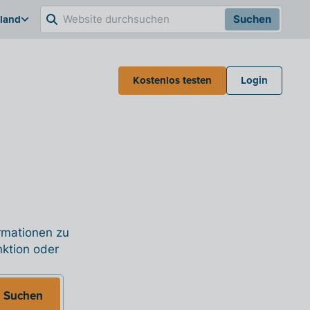
hland
Suchen
Kostenlos testen
Login
ormationen zu
nktion oder
Suchen