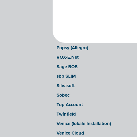
Illicosoft (Attilisima)
INAC
LEXAct (Acta-B)
Octopus
OfficeM (IntraDev)
Popsy (Allegro)
ROX-E.Net
Sage BOB
sbb SLIM
Silvasoft
Sobec
Top Account
Twinfield
Venice (lokale Installation)
Venice Cloud