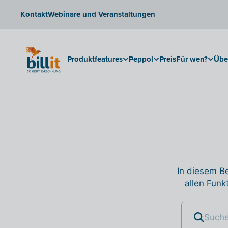
Kontakt
Webinare und Veranstaltungen
Produktfeatures
Peppol
Preis
Für wen?
Übe
In diesem Be
allen Funk