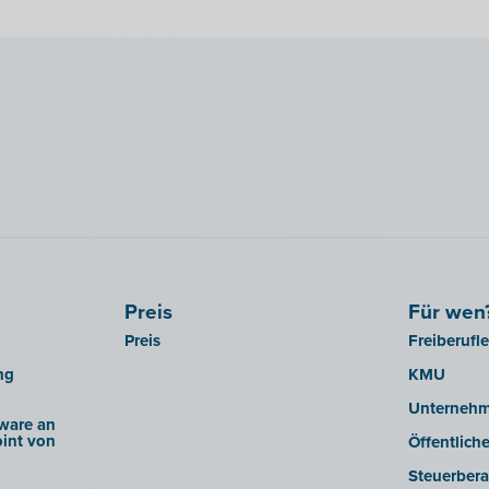
Preis
Für wen
Preis
Freiberufl
ng
KMU
Unterneh
ware an
int von
Öffentlich
Steuerbera