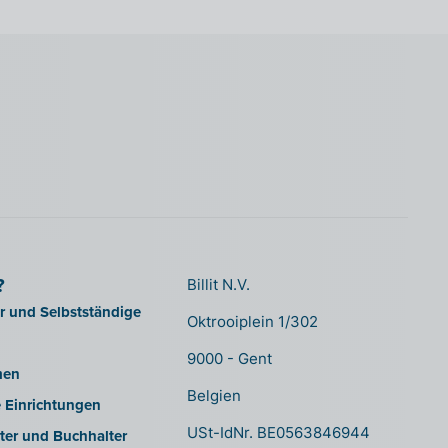
?
Billit N.V.
er und Selbstständige
Oktrooiplein 1/302
9000 - Gent
men
Belgien
e Einrichtungen
USt-IdNr. BE0563846944
ter und Buchhalter