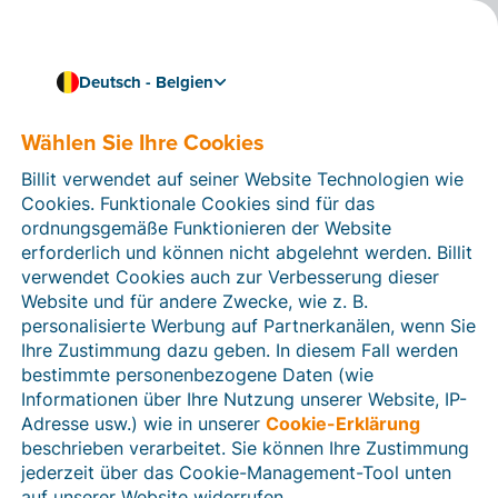
Deutsch - Belgien
Wählen Sie Ihre Cookies
Wie können wir Ihnen helfen?
Hilfeartikel
Billit verwendet auf seiner Website Technologien wie
Cookies. Funktionale Cookies sind für das
In diesem Bereich der Billit-Website finden Sie
ordnungsgemäße Funktionieren der Website
Anleitungen und Informationen zu allen Funktionen von
erforderlich und können nicht abgelehnt werden. Billit
Billit. Sie können Hilfeartikel über die Suchfunktion
verwendet Cookies auch zur Verbesserung dieser
oder über die Menüstruktur auf der linken Seite finden.
Website und für andere Zwecke, wie z. B.
personalisierte Werbung auf Partnerkanälen, wenn Sie
Suchen
Ihre Zustimmung dazu geben. In diesem Fall werden
bestimmte personenbezogene Daten (wie
Informationen über Ihre Nutzung unserer Website, IP-
Adresse usw.) wie in unserer
Cookie-Erklärung
Verifizierung der Identität
beschrieben verarbeitet. Sie können Ihre Zustimmung
jederzeit über das Cookie-Management-Tool unten
Für belgische Unternehmen
auf unserer Website widerrufen.