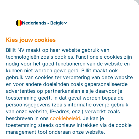
Nederlands - België
Kies jouw cookies
Hoe kunnen we je helpen?
Help-artikelen
Billit NV maakt op haar website gebruik van
technologieën zoals cookies. Functionele cookies zijn
Op deze sectie van de Billit-website vind je
nodig voor het goed functioneren van de website en
handleidingen en informatie over alle functies in Billit.
kunnen niet worden geweigerd. Billit maakt ook
Je kan help-artikelen vinden via de zoekfunctie of via
gebruik van cookies ter verbetering van deze website
de menu-structuur links.
en voor andere doeleinden zoals gepersonaliseerde
advertenties op partnerkanalen als je daarvoor je
Zoek
toestemming geeft. In dat geval worden bepaalde
persoonsgegevens (zoals informatie over je gebruik
van onze website, IP-adres, enz.) verwerkt zoals
beschreven in ons
cookiebeleid
. Je kan je
Peppol
toestemming steeds opnieuw intrekken via de cookie
management tool onderaan onze website.
Verplichte e-facturatie via Peppol januari 2026