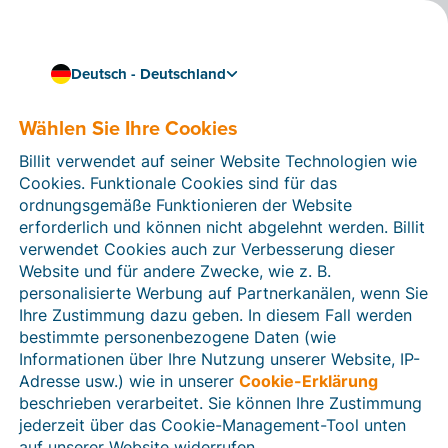
Deutsch - Deutschland
Wählen Sie Ihre Cookies
Wie können wir Ihnen helfen?
Hilfeartikel
Billit verwendet auf seiner Website Technologien wie
Cookies. Funktionale Cookies sind für das
In diesem Bereich der Billit-Website finden Sie
ordnungsgemäße Funktionieren der Website
Anleitungen und Informationen zu allen Funktionen von
erforderlich und können nicht abgelehnt werden. Billit
Billit. Sie können Hilfeartikel über die Suchfunktion
verwendet Cookies auch zur Verbesserung dieser
oder über die Menüstruktur auf der linken Seite finden.
Website und für andere Zwecke, wie z. B.
personalisierte Werbung auf Partnerkanälen, wenn Sie
Suchen
Ihre Zustimmung dazu geben. In diesem Fall werden
bestimmte personenbezogene Daten (wie
Informationen über Ihre Nutzung unserer Website, IP-
Adresse usw.) wie in unserer
Cookie-Erklärung
Verifizierung der Identität
beschrieben verarbeitet. Sie können Ihre Zustimmung
jederzeit über das Cookie-Management-Tool unten
Für Unternehmen aus Deutschland / Österreich /
Schweiz
auf unserer Website widerrufen.