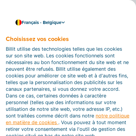
Français - Belgique
Choisissez vos cookies
Comment pouvons-nous vous aider ?
Articles d’aide
Billit utilise des technologies telles que les cookies
sur son site web. Les cookies fonctionnels sont
Dans cette section du site Web Billit, vous trouverez
nécessaires au bon fonctionnement du site web et ne
des manuels et des informations sur toutes les
peuvent être refusés. Billit utilise également des
fonctions de Billit. Vous pouvez trouver des articles
cookies pour améliorer ce site web et à d'autres fins,
d’aide via le moteur de recherche ou le menu structuré
telles que la personnalisation des publicités sur les
à gauche.
canaux partenaires, si vous donnez votre accord.
Dans ce cas, certaines données à caractère
Cherchez
personnel (telles que des informations sur votre
utilisation de notre site web, votre adresse IP, etc.)
sont traitées comme décrit dans notre
notre politique
en matière de cookies
. Vous pouvez à tout moment
Peppol
retirer votre consentement via l'outil de gestion des
cookies situé en bas de notre site web.