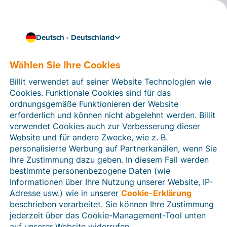
Deutsch - Deutschland
Wählen Sie Ihre Cookies
Wie können wir Ihnen helfen?
Hilfeartikel
Billit verwendet auf seiner Website Technologien wie
Cookies. Funktionale Cookies sind für das
In diesem Bereich der Billit-Website finden Sie
ordnungsgemäße Funktionieren der Website
Anleitungen und Informationen zu allen Funktionen von
erforderlich und können nicht abgelehnt werden. Billit
Billit. Sie können Hilfeartikel über die Suchfunktion
verwendet Cookies auch zur Verbesserung dieser
oder über die Menüstruktur auf der linken Seite finden.
Website und für andere Zwecke, wie z. B.
personalisierte Werbung auf Partnerkanälen, wenn Sie
Suchen
Ihre Zustimmung dazu geben. In diesem Fall werden
bestimmte personenbezogene Daten (wie
Informationen über Ihre Nutzung unserer Website, IP-
Adresse usw.) wie in unserer
Cookie-Erklärung
Verifizierung der Identität
beschrieben verarbeitet. Sie können Ihre Zustimmung
jederzeit über das Cookie-Management-Tool unten
Für Unternehmen aus Deutschland / Österreich /
Schweiz
auf unserer Website widerrufen.