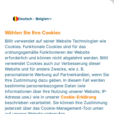
Deutsch - Belgien
Wählen Sie Ihre Cookies
Wie können wir Ihnen helfen?
Hilfeartikel
Billit verwendet auf seiner Website Technologien wie
Cookies. Funktionale Cookies sind für das
In diesem Bereich der Billit-Website finden Sie
ordnungsgemäße Funktionieren der Website
Anleitungen und Informationen zu allen Funktionen von
erforderlich und können nicht abgelehnt werden. Billit
Billit. Sie können Hilfeartikel über die Suchfunktion
verwendet Cookies auch zur Verbesserung dieser
oder über die Menüstruktur auf der linken Seite finden.
Website und für andere Zwecke, wie z. B.
personalisierte Werbung auf Partnerkanälen, wenn Sie
Suchen
Ihre Zustimmung dazu geben. In diesem Fall werden
bestimmte personenbezogene Daten (wie
Informationen über Ihre Nutzung unserer Website, IP-
Adresse usw.) wie in unserer
Cookie-Erklärung
Verifizierung der Identität
beschrieben verarbeitet. Sie können Ihre Zustimmung
jederzeit über das Cookie-Management-Tool unten
Für belgische Unternehmen
auf unserer Website widerrufen.